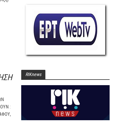
RIKnews
ΛΗΣΗ
ΩΝ
ΟΥΝ :
ΑΦΟΥ,